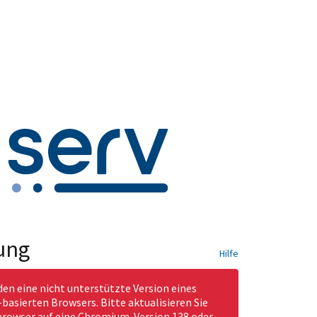
ung
Hilfe
den eine nicht unterstützte Version eines
asierten Browsers. Bitte aktualisieren Sie
rowser auf eine Chromium-Version 138 oder